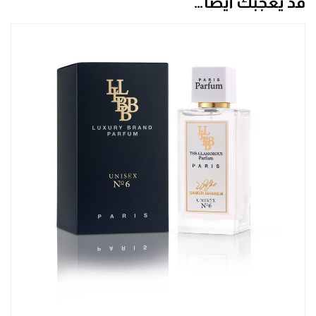
قد يعجبك أيضاً…