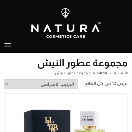
تبدي
التص
مجموعة عطور النيش
الرئيسية
»
Shop
»
مجموعة عطور النيش
عرض ⁦12⁩ من كل النتائج