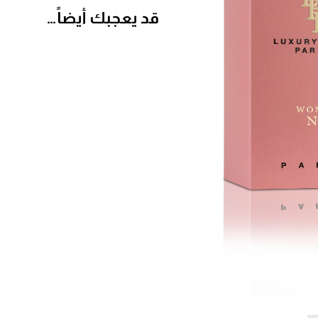
قد يعجبك أيضاً…