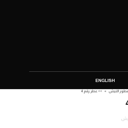
ENGLISH
طور النيش
»
>> عطر رقم 4
يش