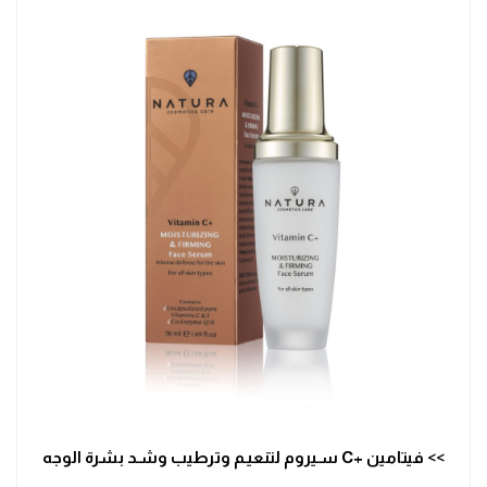
>> فيتامين +C سـيروم لتنعيـم وترطيب وشـد بشرة الوجه