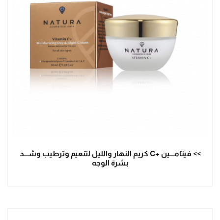
>> فيتامـــين +C كريم النهار والليل لتنعيم وترطيب وشـــد
بشرة الوجه