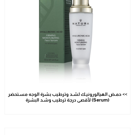
>> حمـض الهيالورونيـك لشـد وترطيب بشرة الوجه مسـتحضر
(Serum) لأقصى درجة ترطيب وشـد البشرة