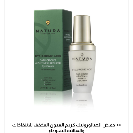
>> حمـض الهيالورونيك كريـم العيـون المخفف للانتفاخات
والهالات السـوداء