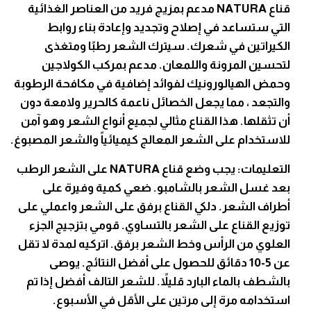
قناع NATURA مدعم بمزيج فريد من العناصر الغذائية
التي ستساعد في إصلاح وتجديد وإعادة بناء روابط
الكيراتين في شعرك. سيترك الشعر رطبًا ومتغذى
لتحسين المرونة واللمعان. مدعم بمركب الكولاجين
وحمض الهيالورونيك لفوائد إضافية في مكافحة الرطوبة
والتجعد ، مما يجعل الخصائل ناعمة كالحرير ولامعة دون
أن تثقلها. هذا القناع مثالي لجميع أنواع الشعر وهو آمن
للاستخدام على الشعر المعالج كيميائياً والشعر المصبوغ.
التعليمات: يجب وضع قناع NATURA على الشعر الرطب
بعد غسل الشعر بالشامبو. ضعي كمية وفيرة على
أطراف الشعر. دلكي القناع برفق على الشعر واعملي على
توزيع القناع على الشعر بالتساوي. قومي بتزجيج الجزء
العلوي من الرأس وخط الشعر برفق. اتركيه لمدة لا تقل
عن 5-10 دقائق للحصول على أفضل النتائج. يوصى
بالشطف بالماء البارد قليلاً. للشعر التالف أفضل إذا تم
استخدامه مرة إلى مرتين على الأقل في الأسبوع.